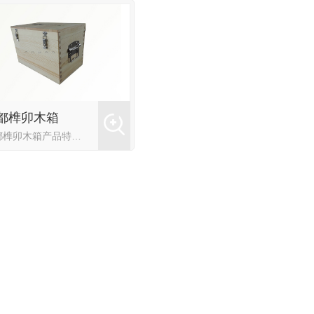
都榫卯木箱
成都榫卯木箱产品特点：1、严选材质选用质优木材材料，坚固耐用，木纹细腻性能优良。2、外观设计箱子包边五金扣、优良胶合板材料，坚固耐用，设计新颖。3、表面处理每个边角都细致打磨，锤炼而成，坚固耐用，不怕...